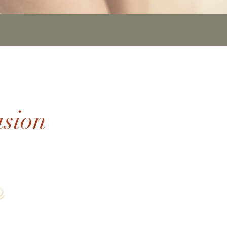
asion
R