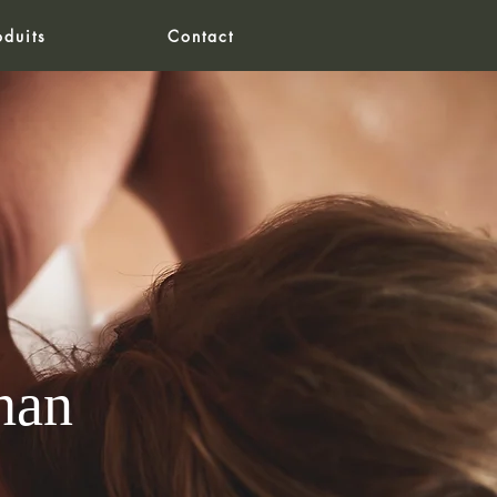
oduits
Contact
han