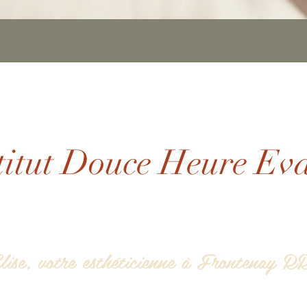
titut Douce Heure Ev
lise, votre esthéticienne à Frontenay R